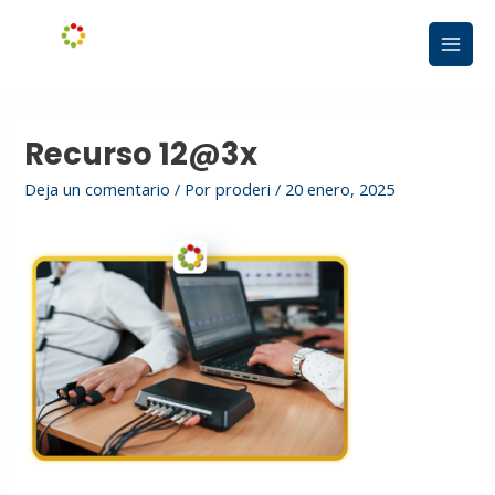
Ir
Main
al
Men
contenido
Recurso 12@3x
Deja un comentario
/ Por
proderi
/
20 enero, 2025