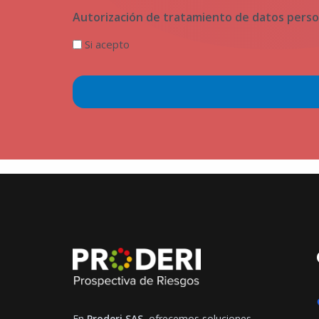
Autorización de tratamiento de datos perso
Si acepto
En
Proderi SAS
, ofrecemos soluciones