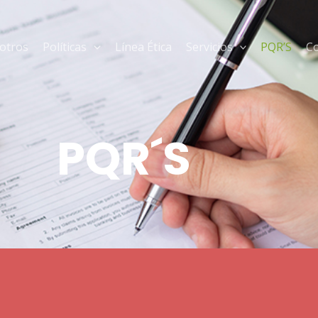
otros
Políticas
Línea Ética
Servicios
PQR’S
C
PQR´S