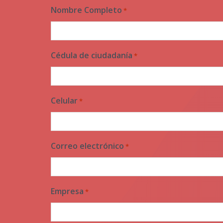
Nombre Completo
*
Cédula de ciudadanía
*
Celular
*
Correo electrónico
*
Empresa
*