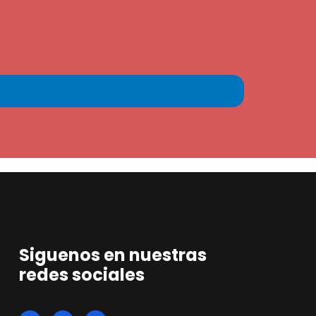
Siguenos en nuestras
redes sociales
F
L
I