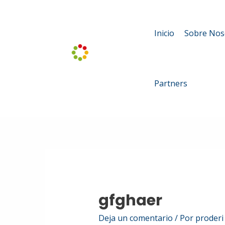
Ir
al
Inicio
Sobre Nos
contenido
Partners
gfghaer
Deja un comentario
/ Por
proder