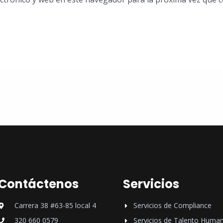
Contáctenos
Servicios
Carrera 38 #63-85 local 4
Servicios de Compliance
320 660 0579
Servicios de Talento Huma