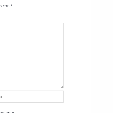
os con
*
comente.