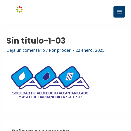
Ir
Main
al
Men
contenido
Sin título-1-03
Deja un comentario
/ Por
proderi
/
22 enero, 2025