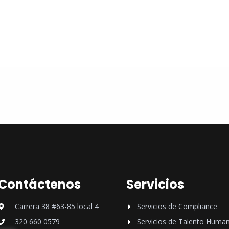
Contáctenos
Servicios
Carrera 38 #63-85 local 4
Servicios de Compliance
320 660 0579
Servicios de Talento Huma