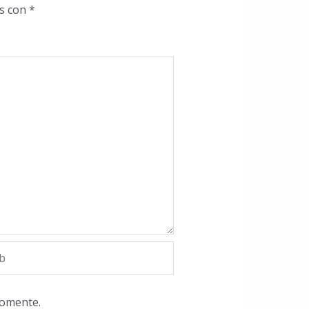
os con
*
comente.