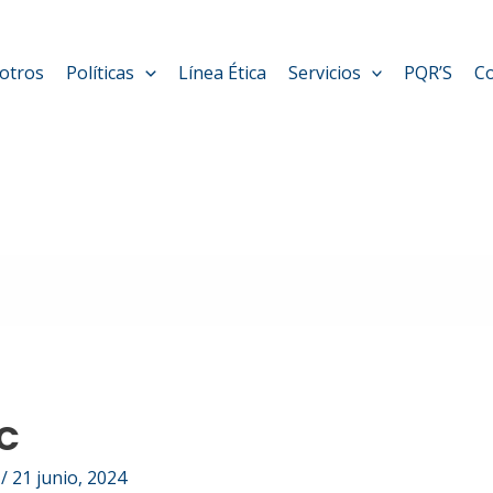
otros
Políticas
Línea Ética
Servicios
PQR’S
C
C
i
/
21 junio, 2024