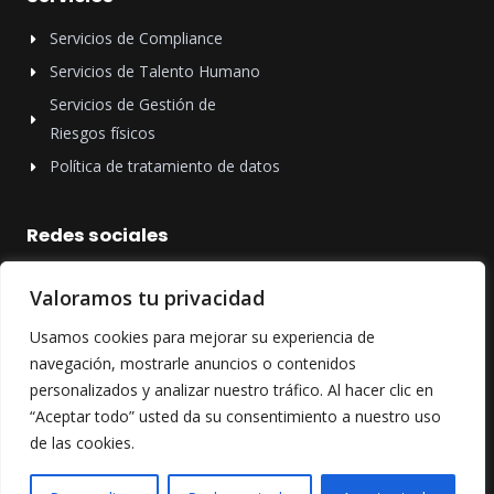
Servicios de Compliance
Servicios de Talento Humano
Servicios de Gestión de
Riesgos físicos
Política de tratamiento de datos
Redes sociales
¡Síguenos en nuestras redes sociales y mantente al tanto de
Valoramos tu privacidad
todas nuestras novedades!
Usamos cookies para mejorar su experiencia de
F
I
L
a
n
i
navegación, mostrarle anuncios o contenidos
c
s
n
e
t
k
personalizados y analizar nuestro tráfico. Al hacer clic en
b
a
e
“Aceptar todo” usted da su consentimiento a nuestro uso
o
g
d
o
r
i
de las cookies.
k
a
n
-
m
-
Copyright © 2026 Proderi
f
i