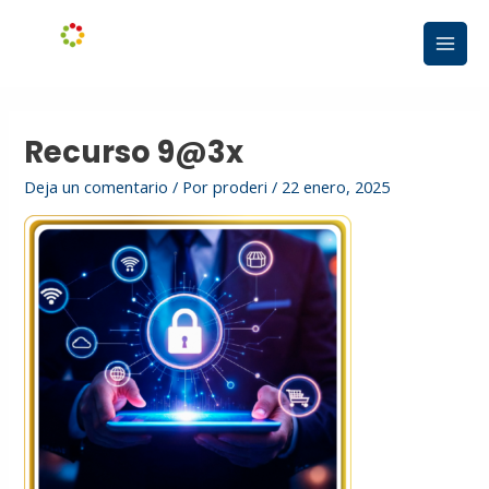
Ir
Main
al
Men
contenido
Recurso 9@3x
Deja un comentario
/ Por
proderi
/
22 enero, 2025