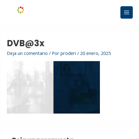
Ir
Main
al
Men
contenido
DVB@3x
Deja un comentario
/ Por
proderi
/
20 enero, 2025